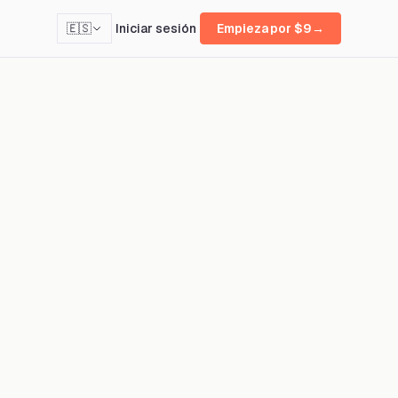
Iniciar sesión
🇪🇸
Empieza por $9
→