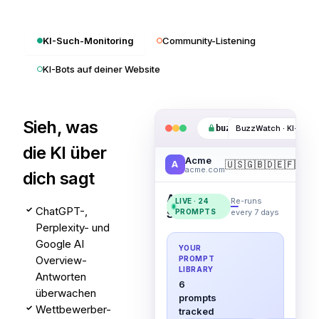
KI-Such-Monitoring
Community-Listening
KI-Bots auf deiner Website
Sieh, was
buzzwatch.ai
/brand/a
die KI über
Acme
🇺🇸
🇬🇧
🇩🇪
🇫🇷
🇮
A
acme.com
dich sagt
AI
Re-runs
LIVE · 24
ChatGPT-,
✓
Searches
PROMPTS
every 7 days
Perplexity- und
Google AI
YOUR
Overview-
PROMPT
LIBRARY
Antworten
6
überwachen
prompts
Wettbewerber-
✓
tracked