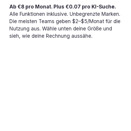
Ab €8 pro Monat. Plus €0.07 pro KI-Suche.
Alle Funktionen inklusive. Unbegrenzte Marken.
Die meisten Teams geben $2–$5/Monat für die
Nutzung aus. Wähle unten deine Größe und
sieh, wie deine Rechnung aussähe.
€8
Nenne
deine
/ Monat
Seitenza
Pläne skalieren mit den
optimierten Seiten · jede
um dein
zusätzliche Seite €1.39
Plan zu
sehen
SCHÄTZE DEINEN PLAN