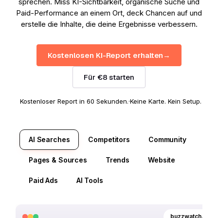
sprechen. Miss KI-Sichtbarkeit, organische Suche und
Paid-Performance an einem Ort, deck Chancen auf und
erstelle die Inhalte, die deine Ergebnisse verbessern.
Kostenlosen KI-Report erhalten
→
Für €8 starten
Kostenloser Report in 60 Sekunden.
·
Keine Karte. Kein Setup.
AI Searches
Competitors
Community
Pages & Sources
Trends
Website
Paid Ads
AI Tools
buzzwatch.ai
/br