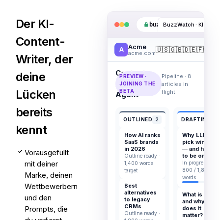
Der KI-
buzzwatch.ai
/brand/a
BuzzWatch · KI-Cont
Content-
Acme
🇺🇸
🇬🇧
🇩🇪
🇫🇷
🇮
A
acme.com
Writer, der
Content
deine
Pipeline · 8
PREVIEW ·
AI
articles in
JOINING THE
Lücken
BETA
flight
Agent
bereits
OUTLINED
2
DRAFTING
2
kennt
How AI ranks
Why LLMs
SaaS brands
pick winners
in 2026
— and how
Vorausgefüllt
✓
to be one
Outline ready ·
mit deiner
In progress ·
1,400 words
800 / 1,800
target
Marke, deinen
words
Wettbewerbern
Best
alternatives
What is GEO
und den
to legacy
and why
CRMs
Prompts, die
does it
Outline ready ·
matter?