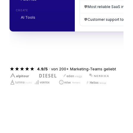
💬
Most reliable SaaS in fint
CREATE
AI Tools
💬
Customer support tools wi
★
★
★
★
★
4.9/5
· von 200+ Marketing-Teams geliebt