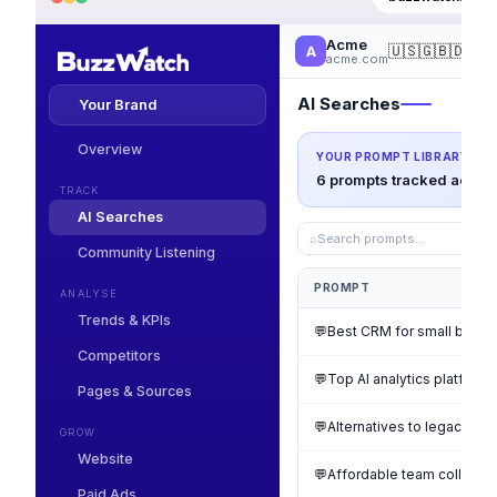
Acme
🇺🇸
🇬🇧
🇩🇪
🇫
A
acme.com
AI Searches
Your Brand
Overview
YOUR PROMPT LIBRARY
6 prompts tracked across
TRACK
AI Searches
⌕
Search prompts…
Community Listening
PROMPT
ANALYSE
Trends & KPIs
💬
Best CRM for small busin
Competitors
💬
Top AI analytics platform
Pages & Sources
💬
Alternatives to legacy rep
GROW
Website
💬
Affordable team collabora
Paid Ads