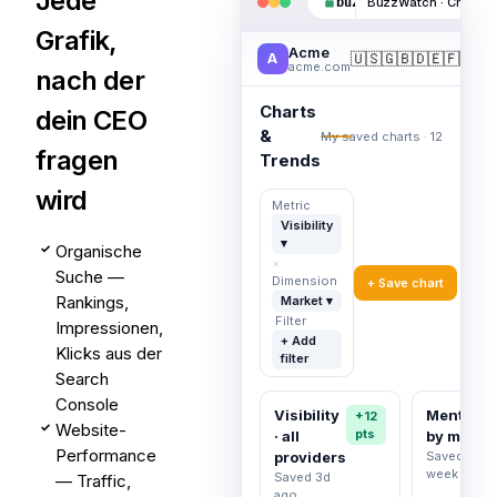
Jede
buzzwatch.ai
/brand/a
Grafik,
Acme
🇺🇸
🇬🇧
🇩🇪
🇫🇷
🇮
A
acme.com
nach der
Charts
dein CEO
&
My saved charts · 12
fragen
Trends
wird
Metric
Visibility
▾
Organische
✓
×
Suche —
Dimension
+ Save chart
Rankings,
Market ▾
·
Filter
Impressionen,
+ Add
Klicks aus der
filter
Search
Console
Visibility
Mentions
+12
Website-
✓
pts
· all
by marke
Performance
providers
Saved last
week
Saved 3d
— Traffic,
ago