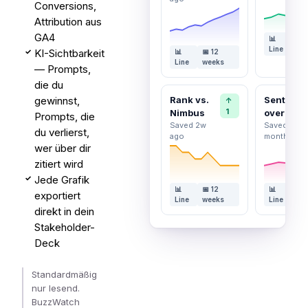
Conversions,
Attribution aus
GA4
📊
📅
Line
w
KI-Sichtbarkeit
✓
📊
📅 12
Line
weeks
— Prompts,
die du
gewinnst,
Rank vs.
Sentimen
↑
1
Nimbus
over time
Prompts, die
Saved 2w
Saved last
du verlierst,
ago
month
wer über dir
zitiert wird
Jede Grafik
✓
📊
📅 12
📊
📅
exportiert
Line
weeks
Line
w
direkt in dein
Stakeholder-
Deck
Standardmäßig
nur lesend.
BuzzWatch