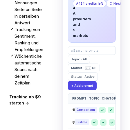
Nennungen
across
⚡ 124 credits left
↻ Next run 
4
Seite an Seite
AI
in derselben
providers
Antwort
and
Tracking von
✓
5
markets
Sentiment,
Ranking und
Empfehlungen
⌕
Search prompts…
Wöchentliche
✓
Topic · All
automatische
Market · 🇺🇸 US
Scans nach
deinem
Status · Active
Zeitplan
+ Add prompt
Tracking ab $9
PROMPT
TOPIC
CHATGPT
CLAU
starten →
💬
Best CRM for small businesses
✓
✓
·
Comparison
💬
Top AI analytics platforms 2026
✓
✓
✓
✓
8
Listicle