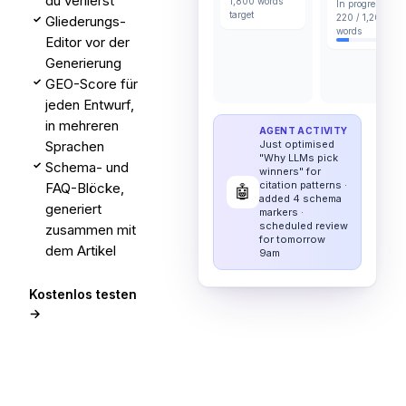
du verlierst
1,800 words
In progress ·
target
220 / 1,200
Gliederungs-
✓
words
Editor vor der
Generierung
GEO-Score für
✓
jeden Entwurf,
in mehreren
AGENT ACTIVITY
Sprachen
Just optimised
"Why LLMs pick
Schema- und
✓
winners" for
citation patterns ·
FAQ-Blöcke,
🤖
added 4 schema
generiert
markers ·
scheduled review
zusammen mit
for tomorrow
dem Artikel
9am
Kostenlos testen
→