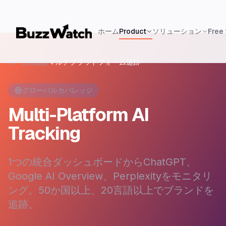
ホーム
Product
ソリューション
Free 
ホーム
/
機能
/
マルチプラットフォーム追跡
グローバルカバレッジ
Multi-Platform AI
Tracking
1つの統合ダッシュボードからChatGPT、
Google AI Overview、Perplexityをモニタリ
ング。50か国以上、20言語以上でブランドを
追跡。