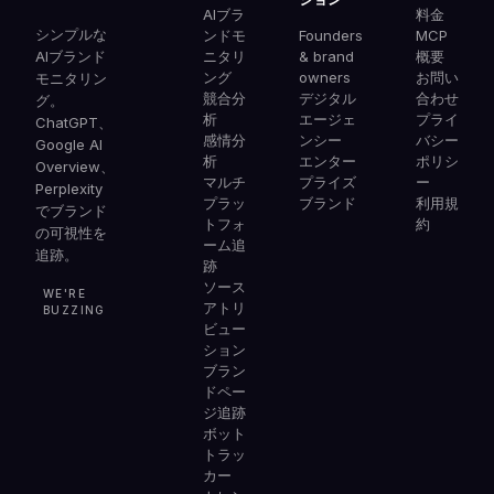
AIブラ
料金
シンプルな
ンドモ
Founders
MCP
AIブランド
ニタリ
& brand
概要
ング
owners
お問い
モニタリン
競合分
デジタル
合わせ
グ。
析
エージェ
プライ
ChatGPT、
感情分
ンシー
バシー
Google AI
析
エンター
ポリシ
Overview、
マルチ
プライズ
ー
Perplexity
プラッ
ブランド
利用規
でブランド
トフォ
約
の可視性を
ーム追
追跡。
跡
ソース
WE'RE
アトリ
BUZZING
ビュー
ション
ブラン
ドペー
ジ追跡
ボット
トラッ
カー