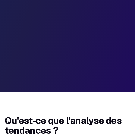
35%
20%
W1
W2
W3
W4
W5
W6
Qu'est-ce que l'analyse des
tendances ?