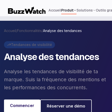
Accueil
Produit
Solutions
Outils gra
Accueil
/
Fonctionnalités
/
Analyse des tendances
Tendances de visibilité
Analyse des tendances
Analyse les tendances de visibilité de ta
marque. Suis la fréquence des mentions et
les performances des concurrents.
Commencer
Réserver une démo