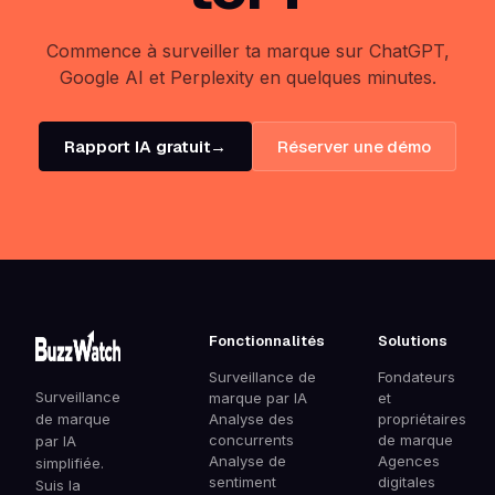
Commence à surveiller ta marque sur ChatGPT,
Google AI et Perplexity en quelques minutes.
Rapport IA gratuit
→
Réserver une démo
Fonctionnalités
Solutions
Surveillance de
Fondateurs
Surveillance
marque par IA
et
de marque
Analyse des
propriétaires
concurrents
de marque
par IA
Analyse de
Agences
simplifiée.
sentiment
digitales
Suis la