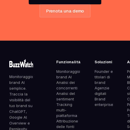
Prenota una demo
Funzionalità
Soluzioni
A
Monitoraggio
Founder e
P
Monitoraggio
brand AI
titolari di
M
brand AI
Analisi dei
brand
B
concorrenti
Agenzie
C
semplice.
Analisi del
digitali
s
Traccia la
sentiment
Brand
C
visibilità del
Tracking
enterprise
P
tuo brand su
multi-
P
ChatGPT,
piattaforma
T
Google AI
Attribuzione
d
Overview e
delle fonti
S
Perplexity.