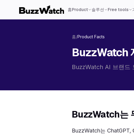
홈
Product
솔루션
Free tools
홈
/
Product Facts
BuzzWatch
BuzzWatch AI 브
BuzzWatch
BuzzWatch는 ChatGPT